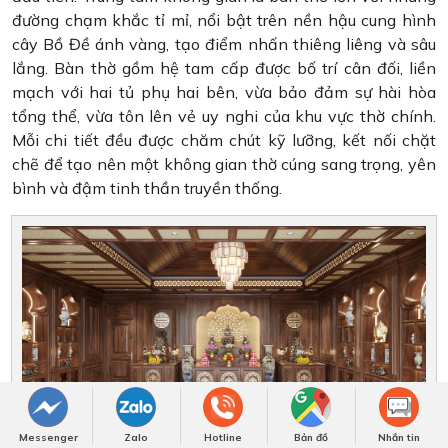
đường chạm khắc tỉ mỉ, nổi bật trên nền hậu cung hình
cây Bồ Đề ánh vàng, tạo điểm nhấn thiêng liêng và sâu
lắng. Bàn thờ gồm hệ tam cấp được bố trí cân đối, liền
mạch với hai tủ phụ hai bên, vừa bảo đảm sự hài hòa
tổng thể, vừa tôn lên vẻ uy nghi của khu vực thờ chính.
Mỗi chi tiết đều được chăm chút kỹ lưỡng, kết nối chặt
chẽ để tạo nên một không gian thờ cúng sang trọng, yên
bình và đậm tinh thần truyền thống.
Messenger
Zalo
Hotline
Bản đồ
Nhắn tin