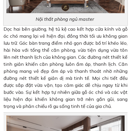
Nội thất phòng ngủ master
Dọc hai bên giường, hệ tủ kệ cao kết hợp cửa kính và gỗ
óc chó mang lại vẻ hiện đại, đồng thời tối ưu không gian
lưu trữ. Góc bàn trang điểm nhỏ gọn được bố trí khéo léo,
hài hòa với tổng thể căn phòng, vừa tiện dụng vừa tôn
lên nét thanh lịch của không gian. Các đường nét thiết kế
tinh giản khiến căn phòng luôn ấm áp, thanh lịch. Căn
phòng mang vẻ đẹp ấm áp và thanh thoát nhờ những
đường nét thiết kế giản dị mà tinh tế. Mọi chi tiết đều
được sắp đặt vừa vặn, tạo cảm giác dễ chịu ngay từ khi
bước vào. Sự kết hợp tự nhiên giữa gỗ óc chó và các vật
liệu hiện đại khiến không gian trở nên gần gũi, sang
trọng và phản chiếu rõ gu sống tinh tế của gia chủ.