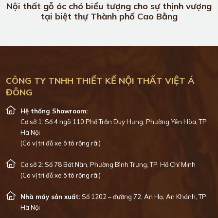
Nội thất gỗ óc chó biểu tượng cho sự thịnh vượng
tại biệt thự Thành phố Cao Bằng
CÔNG TY TNHH THIẾT KẾ NỘI THẤT VIỆT Á
ĐÔNG
Hệ thống Showroom:
Cơ sở 1: Số 4 ngõ 110 Phố Trần Duy Hưng, Phường Yên Hòa, TP.
Hà Nội
(Có vị trí đỗ xe ô tô rộng rãi)
Cơ sở 2: Số 78 Bát Nàn, Phường Bình Trưng, TP. Hồ Chí Minh
(Có vị trí đỗ xe ô tô rộng rãi)
Nhà máy sản xuất:
Số 1202 – đường 72, An Hạ, An Khánh, TP
Hà Nội