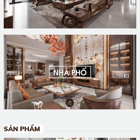
DỰ ÁN