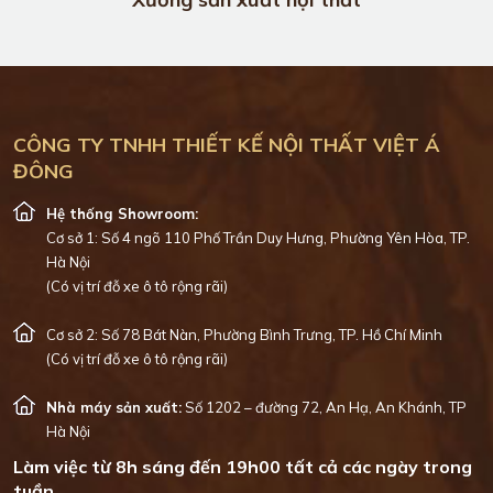
CÔNG TY TNHH THIẾT KẾ NỘI THẤT VIỆT Á
ĐÔNG
Hệ thống Showroom:
Cơ sở 1: Số 4 ngõ 110 Phố Trần Duy Hưng, Phường Yên Hòa, TP.
Hà Nội
(Có vị trí đỗ xe ô tô rộng rãi)
Cơ sở 2: Số 78 Bát Nàn, Phường Bình Trưng, TP. Hồ Chí Minh
(Có vị trí đỗ xe ô tô rộng rãi)
Nhà máy sản xuất:
Số 1202 – đường 72, An Hạ, An Khánh, TP
Hà Nội
Làm việc từ 8h sáng đến 19h00 tất cả các ngày trong
tuần