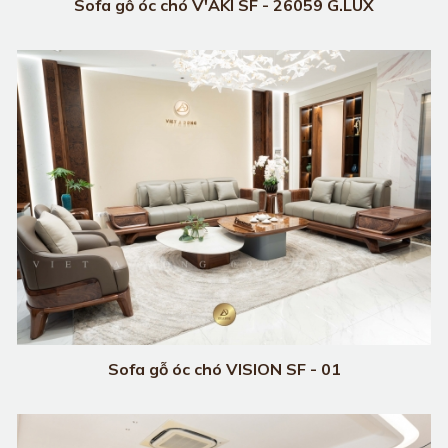
Sofa gỗ óc chó V'AKI SF - 26059 G.LUX
Sofa gỗ óc chó VISION SF - 01