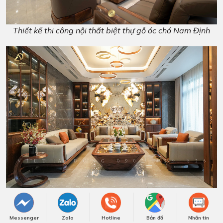
Thiết kế thi công nội thất biệt thự gỗ óc chó Nam Định
Thiết kế thi công nội thất biệt thự gỗ óc chó KĐT Thành
phố Giao Lưu
Messenger
Zalo
Hotline
Bản đồ
Nhắn tin