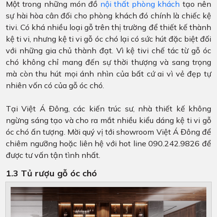
Một trong những món đồ
nội thất phòng khách
tạo nên
sự hài hòa cân đối cho phòng khách đó chính là chiếc kệ
tivi. Có khá nhiều loại gỗ trên thị trường để thiết kế thành
kệ ti vi, nhưng kệ ti vi gỗ óc chó lại có sức hút đặc biệt đối
với những gia chủ thành đạt. Vì kệ tivi chế tác từ gỗ óc
chó không chỉ mang đến sự thời thượng và sang trọng
mà còn thu hút mọi ánh nhìn của bất cứ ai vì vẻ đẹp tự
nhiên vốn có của gỗ óc chó.
Tại Việt Á Đông, các kiến trúc sư, nhà thiết kế không
ngừng sáng tạo và cho ra mắt nhiều kiểu dáng kệ ti vi gỗ
óc chó ấn tượng. Mời quý vị tới showroom Việt Á Đông để
chiêm ngưỡng hoặc liên hệ với hot line 090.242.9826 để
được tư vấn tận tình nhất.
1.3 Tủ rượu gỗ óc chó