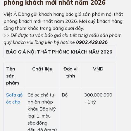
phòng khách mới nhất năm 2026
Việt Á Đông gửi khách hàng báo giá sản phẩm nội thất
phòng khách mới nhất năm 2026. Mời quý khách hàng
cùng tham khảo trong bẳng dưới đây.
>>
Để được tư vấn báo giá chi tiết từng mẫu sản phẩm
quý khách vui lòng liên hệ hotline
0902.429.826
BÁO GIÁ NỘI THẤT PHÒNG KHÁCH NĂM 2026
Tên
Chất liệu
Đơn vị
VND
sản
tính
phẩm
Sofa gỗ
Gỗ óc chó tự
Bộ
300.000.000
óc chó
nhiên nhập
- 1 tỷ
khẩu Bắc Mỹ
loại 1, màu
sắc đồng
đều, độ ẩm từ