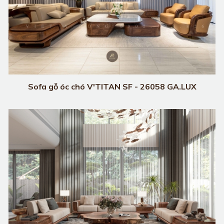
Sofa gỗ óc chó V'TITAN SF - 26058 GA.LUX