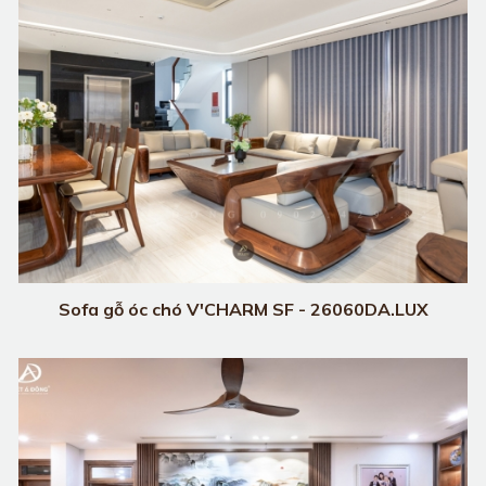
Sofa gỗ óc chó V'CHARM SF - 26060DA.LUX