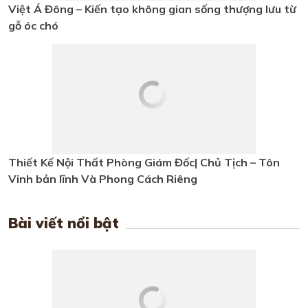
Thiết Kế Nội Thất Phòng Giám
Đốc| Chủ Tịch – Tôn Vinh bản lĩnh
Và Phong Cách Riêng
Bài viết nổi bật
5+ Mẫu nội thất phòng ngủ gỗ óc
chó Việt Á Đông đang hot nhất
năm 2026 hiện nay
Sofa gỗ óc chó - Xu hướng nội thất
ưa chuộng nhất 2026
Tổng hợp những mẫu bàn ăn gỗ óc
chó cao cấp và hiện đại tại Việt Á
Đông