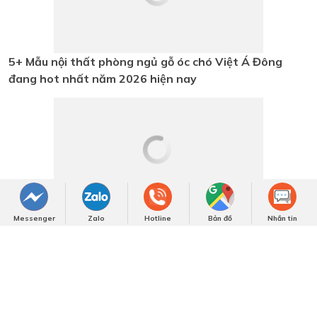
Giường ngủ gỗ óc chó tự nhiên cho
phòng ngủ thêm cuốn hút
ĐĂNG KÝ TƯ VẤN
Quý khách vui lòng để lại thông tin, chúng tôi sẽ liên hệ
ngay!
Messenger
Zalo
Hotline
Bản đồ
Nhắn tin