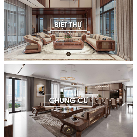
DỰ ÁN