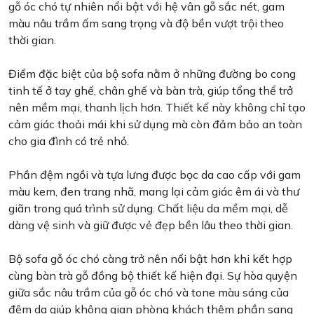
gỗ óc chó tự nhiên nổi bật với hệ vân gỗ sắc nét, gam
màu nâu trầm ấm sang trọng và độ bền vượt trội theo
thời gian.
Điểm đặc biệt của bộ sofa nằm ở những đường bo cong
tinh tế ở tay ghế, chân ghế và bàn trà, giúp tổng thể trở
nên mềm mại, thanh lịch hơn. Thiết kế này không chỉ tạo
cảm giác thoải mái khi sử dụng mà còn đảm bảo an toàn
cho gia đình có trẻ nhỏ.
Phần đệm ngồi và tựa lưng được bọc da cao cấp với gam
màu kem, đen trang nhã, mang lại cảm giác êm ái và thư
giãn trong quá trình sử dụng. Chất liệu da mềm mại, dễ
dàng vệ sinh và giữ được vẻ đẹp bền lâu theo thời gian.
Bộ sofa gỗ óc chó càng trở nên nổi bật hơn khi kết hợp
cùng bàn trà gỗ đồng bộ thiết kế hiện đại. Sự hòa quyện
giữa sắc nâu trầm của gỗ óc chó và tone màu sáng của
đệm da giúp không gian phòng khách thêm phần sang