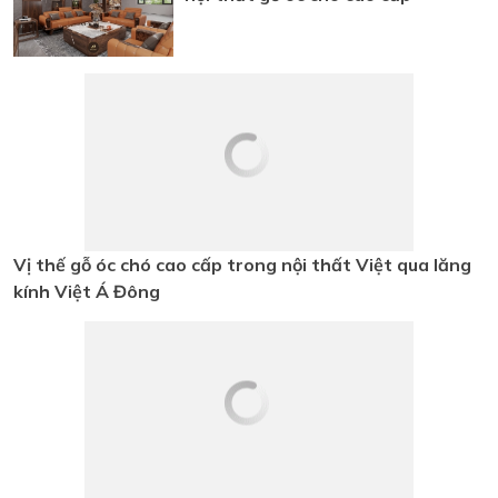
Fashionisto Thuận Nguyễn Trải
Nghiệm Showroom Gỗ Óc Chó
Triệu Đô tại TP.HCM
Việt Á Đông – Dấu ấn 10 năm với
nội thất gỗ óc chó cao cấp
Vị thế gỗ óc chó cao cấp trong nội
thất Việt qua lăng kính Việt Á
Đông
Việt Á Đông – Kiến tạo không gian
sống thượng lưu từ gỗ óc chó