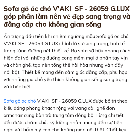
Sofa gỗ óc chó V'AKI SF - 26059 G.LUX
góp phần làm nên vẻ đẹp sang trọng và
đẳng cấp cho không gian sống
Ấn tượng đầu tiên khi chiêm ngưỡng mẫu Sofa gỗ óc chó
V'AKI SF - 26059 G.LUX chính là sự sang trọng, tinh tế
trong từng đường nét thiết kế. Bộ sofa sở hữu phong cách
hiện đại với những đường cong mềm mại ở phần tay vịn
và chân ghế, tạo nên tổng thể hài hòa nhưng vẫn đầy
nổi bật. Thiết kế mang đến cảm giác đẳng cấp, phù hợp
với những gia chủ yêu thích không gian sống sang trọng
và khác biệt.
Sofa gỗ óc chó
V'AKI SF - 26059 G.LUX được bố trí theo
kiểu dáng phòng khách rộng với văng dài, ghế đơn
armchair cùng bàn trà trung tâm đồng bộ. Từng chi tiết
đều được chăm chút kỹ lưỡng nhằm mang đến sự tiện
nghi và thẩm mỹ cao cho không gian nội thất. Chất liệu