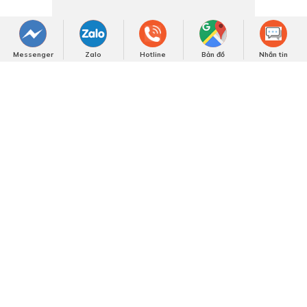
Và Phong Cách Riêng
Messenger
Zalo
Hotline
Bản đồ
Nhắn tin
Bài viết nổi bật
5+ Mẫu nội thất phòng ngủ gỗ óc chó Việt Á Đông
đang hot nhất năm 2026 hiện nay