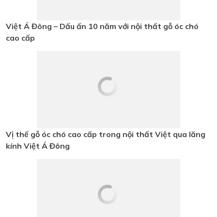
Nghiệm Showroom Gỗ Óc Chó
Triệu Đô tại TP.HCM
Việt Á Đông – Dấu ấn 10 năm với
nội thất gỗ óc chó cao cấp
Vị thế gỗ óc chó cao cấp trong nội
thất Việt qua lăng kính Việt Á
Đông
Việt Á Đông – Kiến tạo không gian
sống thượng lưu từ gỗ óc chó
Thiết Kế Nội Thất Phòng Giám
Đốc| Chủ Tịch – Tôn Vinh bản lĩnh