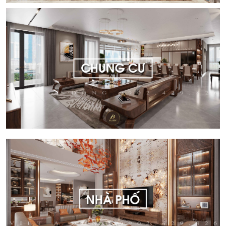
DỰ ÁN