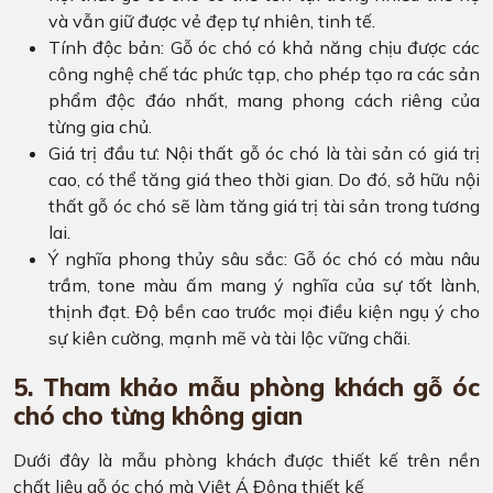
và vẫn giữ được vẻ đẹp tự nhiên, tinh tế.
Tính độc bản: Gỗ óc chó có khả năng chịu được các
công nghệ chế tác phức tạp, cho phép tạo ra các sản
phẩm độc đáo nhất, mang phong cách riêng của
từng gia chủ.
Giá trị đầu tư: Nội thất gỗ óc chó là tài sản có giá trị
cao, có thể tăng giá theo thời gian. Do đó, sở hữu nội
thất gỗ óc chó sẽ làm tăng giá trị tài sản trong tương
lai.
Ý nghĩa phong thủy sâu sắc: Gỗ óc chó có màu nâu
trầm, tone màu ấm mang ý nghĩa của sự tốt lành,
thịnh đạt. Độ bền cao trước mọi điều kiện ngụ ý cho
sự kiên cường, mạnh mẽ và tài lộc vững chãi.
5. Tham khảo mẫu phòng khách gỗ óc
chó cho từng không gian
Dưới đây là mẫu phòng khách được thiết kế trên nền
chất liệu gỗ óc chó mà Việt Á Đông thiết kế