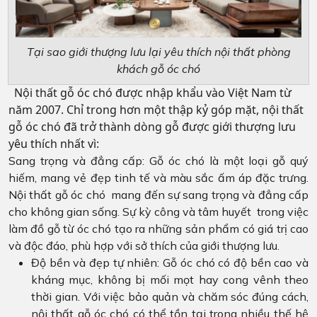
Tại sao giới thượng lưu lại yêu thích nội thất phòng
khách gỗ óc chó
Nội thất gỗ óc chó được nhập khẩu vào Việt Nam từ
năm 2007. Chỉ trong hơn một thập kỷ góp mặt, nội thất
gỗ óc chó đã trở thành dòng gỗ được giới thượng lưu
yêu thích nhất vì:
Sang trọng và đẳng cấp: Gỗ óc chó là một loại gỗ quý
hiếm, mang vẻ đẹp tinh tế và màu sắc ấm áp đặc trưng.
Nội thất gỗ óc chó mang đến sự sang trọng và đẳng cấp
cho không gian sống. Sự kỳ công và tâm huyết trong việc
làm đồ gỗ từ óc chó tạo ra những sản phẩm có giá trị cao
và độc đáo, phù hợp với sở thích của giới thượng lưu.
Độ bền và đẹp tự nhiên: Gỗ óc chó có độ bền cao và
kháng mục, không bị mối mọt hay cong vênh theo
thời gian. Với việc bảo quản và chăm sóc đúng cách,
nội thất gỗ óc chó có thể tồn tại trong nhiều thế hệ