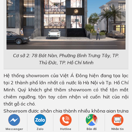
Cơ sở 2: 78 Bát Nàn, Phường Bình Trưng Tây, TP.
Thủ Đức, TP. Hồ Chí Minh
Hệ thống showroom của Việt Á Đông hiện đang tọa lạc
tại 2 thành phố lớn nhất cả nước là Hà Nội và Tp. Hồ Chí
Minh. Quý khách ghé thăm showroom có thể tận mắt
chiêm ngưỡng, tận tay cảm nhận vẻ cuốn hút của nội
thất gỗ óc chó.
Showroom được phân chia thành nhiều không gian trưng
bày với đầy đủ các sản phẩm nội thất phòng khách,
phòng bếp, phòng ngủ.v.v… Mỗi không gian sẽ đem đến
Messenger
Zalo
Hotline
Bản đồ
Nhắn tin
cho khách hàng những trải nghiệm riêng biệt và ấn