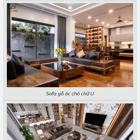
Sofa gỗ óc chó chữ U