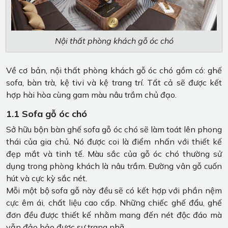
Nội thất phòng khách gỗ óc chó
Về cơ bản, nội thất phòng khách gỗ óc chó gồm có: ghế
sofa, bàn trà, kệ tivi và kệ trang trí. Tất cả sẽ được kết
hợp hài hòa cùng gam màu nâu trầm chủ đạo.
1.1 Sofa gỗ óc chó
Sở hữu bộn bàn ghế sofa gỗ óc chó sẽ làm toát lên phong
thái của gia chủ. Nó được coi là điểm nhấn với thiết kế
đẹp mắt và tinh tế. Màu sắc của gỗ óc chó thường sử
dụng trong phòng khách là nâu trầm. Đường vân gỗ cuốn
hút và cực kỳ sắc nét.
Mỗi một bộ sofa gỗ này đều sẽ có kết hợp với phần nệm
cực êm ái, chất liệu cao cấp. Những chiếc ghế đẩu, ghế
đơn đều được thiết kế nhằm mang đến nét độc đáo mà
vẫn đảo bảo được sự trang nhã.