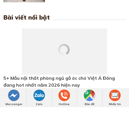
Bài viết nổi bật
5+ Mẫu nội thất phòng ngủ gỗ óc
chó Việt Á Đông đang hot nhất
năm 2026 hiện nay
Sofa gỗ óc chó - Xu hướng nội thất
ưa chuộng nhất 2026
Tổng hợp những mẫu bàn ăn gỗ óc
chó cao cấp và hiện đại tại Việt Á
Messenger
Zalo
Hotline
Bản đồ
Nhắn tin
Đông
Giường ngủ gỗ óc chó tự nhiên cho