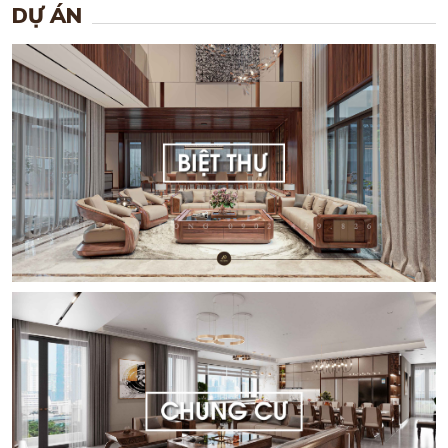
DỰ ÁN