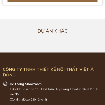
DỰ ÁN KHÁC
CÔNG TY TNHH THIẾT KẾ NỘI THẤT VIỆT Á
ĐÔNG
Hệ thống Showroom:
Cơ sở 1: Số 4 ngõ 110 Phố Trần Duy Hưng, Phường Yên Hòa, TP.
Hà Nội
(Có vị trí đỗ xe ô tô rộng rãi)