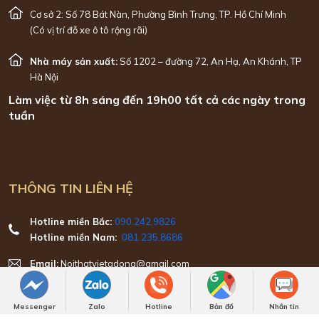
Cơ sở 2: Số 78 Bát Nàn, Phường Bình Trưng, TP. Hồ Chí Minh
(Có vị trí đỗ xe ô tô rộng rãi)
Nhà máy sản xuất:
Số 1202 – đường 72, An Hạ, An Khánh, TP
Hà Nội
Làm việc từ 8h sáng đến 19h00 tất cả các ngày trong
tuần
THÔNG TIN LIÊN HỆ
Hotline miền Bắc:
090.242.9826
Hotline miền Nam:
081.235.8686
Email:
Noithatvietadong@gmail.com
Messenger
Zalo
Hotline
Bản đồ
Nhắn tin