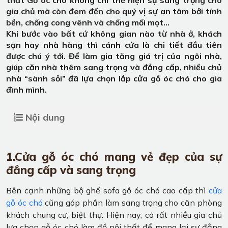
gia chủ mà còn đem đến cho quý vị sự an tâm bởi tính
bền, chống cong vênh và chống mối mọt…
Khi bước vào bất cứ không gian nào từ nhà ở, khách
sạn hay nhà hàng thì cánh cửa là chi tiết đầu tiên
được chú ý tới. Để làm gia tăng giá trị của ngôi nhà,
giúp căn nhà thêm sang trọng và đẳng cấp, nhiều chủ
nhà “sành sỏi” đã lựa chọn lắp cửa gỗ óc chó cho gia
đình mình.
Nội dung
1.Cửa gỗ óc chó mang vẻ đẹp của sự
đẳng cấp và sang trọng
Bên cạnh những bộ ghế sofa gỗ óc chó cao cấp thì
cửa
gỗ óc chó
cũng góp phần làm sang trọng cho căn phòng
khách chung cư, biệt thự. Hiện nay, có rất nhiều gia chủ
lựa chọn gỗ óc chó làm đồ nội thất để mang lại sự đẳng