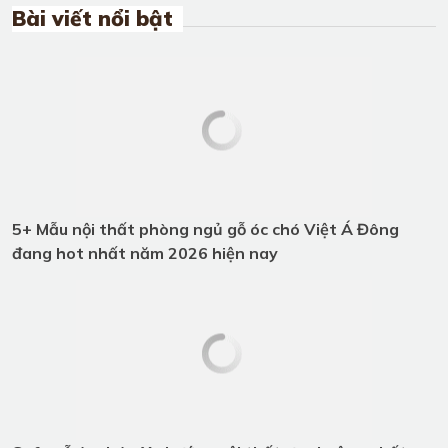
Sofa gỗ óc chó - Xu hướng nội thất
ưa chuộng nhất 2026
Tổng hợp những mẫu bàn ăn gỗ óc
chó cao cấp và hiện đại tại Việt Á
Đông
Giường ngủ gỗ óc chó tự nhiên cho
phòng ngủ thêm cuốn hút
ĐĂNG KÝ TƯ VẤN
Quý khách vui lòng để lại thông tin, chúng tôi sẽ liên hệ
ngay!