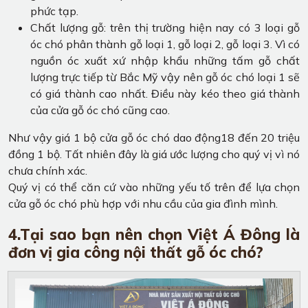
phức tạp.
Chất lượng gỗ: trên thị trường hiện nay có 3 loại gỗ
óc chó phân thành gỗ loại 1, gỗ loại 2, gỗ loại 3. Vì có
nguồn óc xuất xứ nhập khẩu những tấm gỗ chất
lượng trực tiếp từ Bắc Mỹ vậy nên gỗ óc chó loại 1 sẽ
có giá thành cao nhất. Điều này kéo theo giá thành
của cửa gỗ óc chó cũng cao.
Như vậy giá 1 bộ cửa gỗ óc chó dao động18 đến 20 triệu
đồng 1 bộ. Tất nhiên đây là giá ước lượng cho quý vị vì nó
chưa chính xác.
Quý vị có thể căn cứ vào những yếu tố trên để lựa chọn
cửa gỗ óc chó phù hợp với nhu cầu của gia đình mình.
4.Tại sao bạn nên chọn Việt Á Đông là
đơn vị gia công nội thất gỗ óc chó?