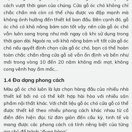
cách vượt thời gian của chúng. Cửa gỗ óc chó không chỉ
chắc chắn mà còn có thể chịu được va đập mạnh mà
không ảnh hưởng đến thiết kế ban đầu. Bên cạnh đó, gỗ
óc chó có khả năng bám sơn tốt vậy nên cửa gỗ óc chó
vẫn luôn sang trọng như mới ngay cả khi sử dụng trong
thời gian dài. Ngoài ra, với khả năng bám vít tốt cửa gỗ óc
chó nếu quyết định chọn cửa gỗ óc chó, bạn có thể hoàn
toàn chắc chắn rằng cửa gỗ sẽ vẫn ổn định và bền như
mới trong vòng 10 đến 20 năm không mối mọt, không
cong vênh hay ẩm mốc,...
1.4 Đa dạng phong cách
Màu gỗ óc chó luôn là lựa chọn hàng đầu của nhiều nhà
thiết kế bởi nó có thể kết hợp hài hòa với nhiều sản
phẩm nội thất khác. Với chất liệu gỗ óc chó cửa gỗ có thể
được thiết kế theo nhiều phong cách khác nhau từ cổ
điển đến hiện đại, từ đơn giản đến cầu kỳ, tinh tế và
mang được các phong cách cá tính riêng biệt của từng
gia chủ để tránh “đụng hàng”.