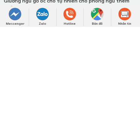
Các tin khác
Messenger
Zalo
Hotline
Bản đồ
Nhắn tin
Fashionisto Thuận Nguyễn Trải Nghiệm Showroom Gỗ
Óc Chó Triệu Đô tại TP.HCM
Việt Á Đông – Dấu ấn 10 năm với nội thất gỗ óc chó
cao cấp
Vị thế gỗ óc chó cao cấp trong nội thất Việt qua lăng
kính Việt Á Đông
Việt Á Đông – Kiến tạo không gian sống thượng lưu từ
gỗ óc chó
Thiết Kế Nội Thất Phòng Giám Đốc| Chủ Tịch – Tôn
Vinh bản lĩnh Và Phong Cách Riêng
Mẫu bàn làm việc gỗ óc chó - Sang trọng cho phòng chủ
tịch, giám đốc