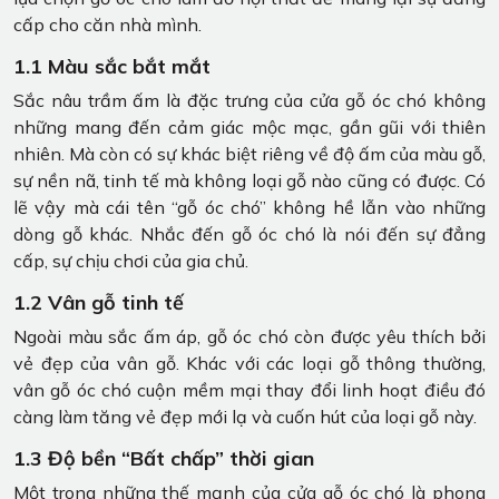
cấp cho căn nhà mình.
1.1 Màu sắc bắt mắt
Sắc nâu trầm ấm là đặc trưng của cửa gỗ óc chó không
những mang đến cảm giác mộc mạc, gần gũi với thiên
nhiên. Mà còn có sự khác biệt riêng về độ ấm của màu gỗ,
sự nền nã, tinh tế mà không loại gỗ nào cũng có được. Có
lẽ vậy mà cái tên “gỗ óc chó” không hề lẫn vào những
dòng gỗ khác. Nhắc đến gỗ óc chó là nói đến sự đẳng
cấp, sự chịu chơi của gia chủ.
1.2 Vân gỗ tinh tế
Ngoài màu sắc ấm áp, gỗ óc chó còn được yêu thích bởi
vẻ đẹp của vân gỗ. Khác với các loại gỗ thông thường,
vân gỗ óc chó cuộn mềm mại thay đổi linh hoạt điều đó
càng làm tăng vẻ đẹp mới lạ và cuốn hút của loại gỗ này.
1.3 Độ bền “Bất chấp” thời gian
Một trong những thế mạnh của cửa gỗ óc chó là phong