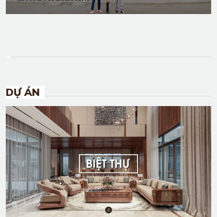
DỰ ÁN