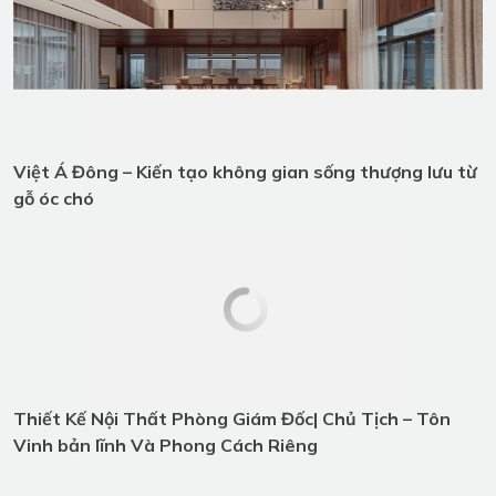
Đông
Việt Á Đông – Kiến tạo không gian
sống thượng lưu từ gỗ óc chó
Thiết Kế Nội Thất Phòng Giám
Đốc| Chủ Tịch – Tôn Vinh bản lĩnh
Và Phong Cách Riêng
Bài viết nổi bật
5+ Mẫu nội thất phòng ngủ gỗ óc
chó Việt Á Đông đang hot nhất
năm 2026 hiện nay