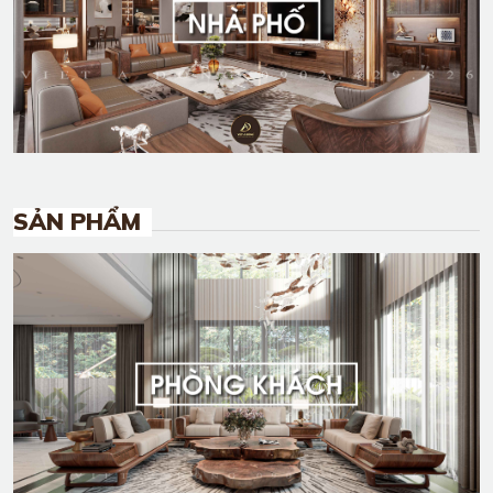
DỰ ÁN