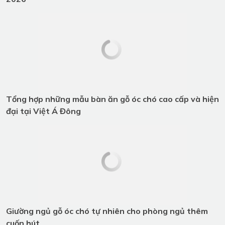
Sofa gỗ óc chó - Xu hướng nội thất
ưa chuộng nhất 2026
Tổng hợp những mẫu bàn ăn gỗ óc
chó cao cấp và hiện đại tại Việt Á
Đông
Giường ngủ gỗ óc chó tự nhiên cho
phòng ngủ thêm cuốn hút
ĐĂNG KÝ TƯ VẤN
Quý khách vui lòng để lại thông tin, chúng tôi sẽ liên hệ
ngay!