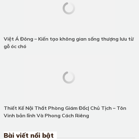
Tin tức
Fashionisto Thuận Nguyễn Trải
Nghiệm Showroom Gỗ Óc Chó
Triệu Đô tại TP.HCM
Việt Á Đông – Dấu ấn 10 năm với
nội thất gỗ óc chó cao cấp
Vị thế gỗ óc chó cao cấp trong nội
thất Việt qua lăng kính Việt Á
Đông
Việt Á Đông – Kiến tạo không gian
sống thượng lưu từ gỗ óc chó