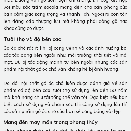
với màu sắc trầm socola mang đến cho căn phòng của
bạn cảm giác sang trọng và thanh lịch. Ngoài ra còn tôn
lên đẳng cấp thượng lưu mà không phải dòng gỗ nào
khác cũng có được.
Tuổi thọ và độ bền cao
Gỗ óc chó rất ít khi bị cong vênh và các ảnh hưởng bởi
các tác động bên ngoài như: môi trường, thời tiết và mối
mọt. Dù bị tác động mạnh từ bên ngoài nhưng các sản
phẩm nội thất gỗ óc chó vẫn không hề bị ảnh hưởng.
Do đó, nội thất gỗ óc chó luôn được đánh giá về sản
phẩm có độ bền cao, tuổi thọ sử dụng lên đến 50 năm
mà khả năng chịu tải tổng thể vẫn tốt. Đặc biệt nếu bạn
biết cách sử dụng và chăm sóc thì càng sử dụng lâu thì
các sản phẩm gỗ óc chó của bạn sẽ càng bóng và đẹp.
Mang đến may mắn trong phong thủy
Theo phong thủy, gỗ óc chó là chất liệu mang lại may