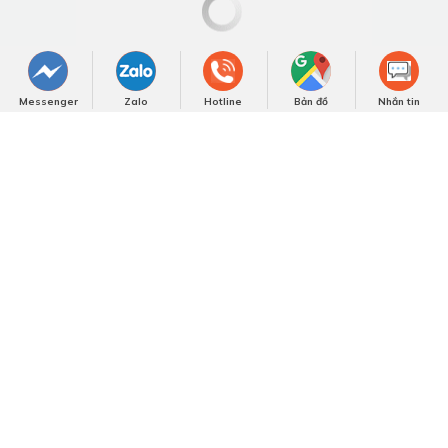
Messenger
Zalo
Hotline
Bản đồ
Nhắn tin
NHẬN BÁO GIÁ NGAY
Các tin khác
Fashionisto Thuận Nguyễn Trải Nghiệm Showroom Gỗ
Óc Chó Triệu Đô tại TP.HCM
Việt Á Đông – Dấu ấn 10 năm với nội thất gỗ óc chó
cao cấp
Vị thế gỗ óc chó cao cấp trong nội thất Việt qua lăng
kính Việt Á Đông