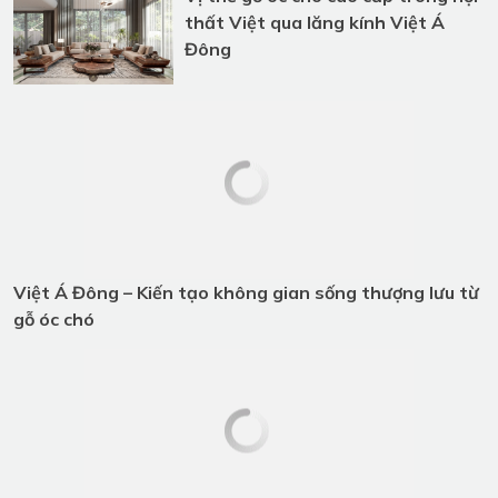
Việt Á Đông – Dấu ấn 10 năm với
nội thất gỗ óc chó cao cấp
Vị thế gỗ óc chó cao cấp trong nội
thất Việt qua lăng kính Việt Á
Đông
Việt Á Đông – Kiến tạo không gian
sống thượng lưu từ gỗ óc chó
Thiết Kế Nội Thất Phòng Giám
Đốc| Chủ Tịch – Tôn Vinh bản lĩnh
Và Phong Cách Riêng