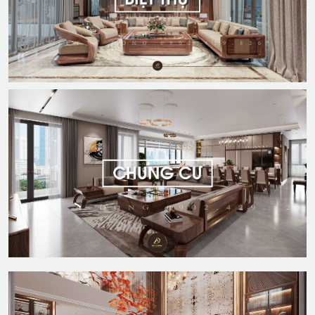
DỰ ÁN