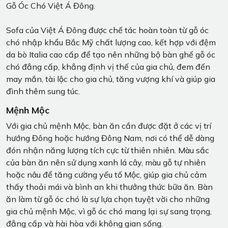
Gỗ Óc Chó Việt Á Đông.
Sofa của Việt Á Đông được chế tác hoàn toàn từ gỗ óc
chó nhập khẩu Bắc Mỹ chất lượng cao, kết hợp với đệm
da bò Italia cao cấp để tạo nên những bộ bàn ghế gỗ óc
chó đẳng cấp, khẳng định vị thế của gia chủ, đem đến
may mắn, tài lộc cho gia chủ, tăng vượng khí và giúp gia
đình thêm sung túc.
Mệnh Mộc
Với gia chủ mệnh Mộc, bàn ăn cần được đặt ở các vị trí
hướng Đông hoặc hướng Đông Nam, nơi có thể dễ dàng
đón nhận năng lượng tích cực từ thiên nhiên. Màu sắc
của bàn ăn nên sử dụng xanh lá cây, màu gỗ tự nhiên
hoặc nâu để tăng cường yếu tố Mộc, giúp gia chủ cảm
thấy thoải mái và bình an khi thưởng thức bữa ăn. Bàn
ăn làm từ gỗ óc chó là sự lựa chọn tuyệt vời cho những
gia chủ mệnh Mộc, vì gỗ óc chó mang lại sự sang trọng,
đẳng cấp và hài hòa với không gian sống.