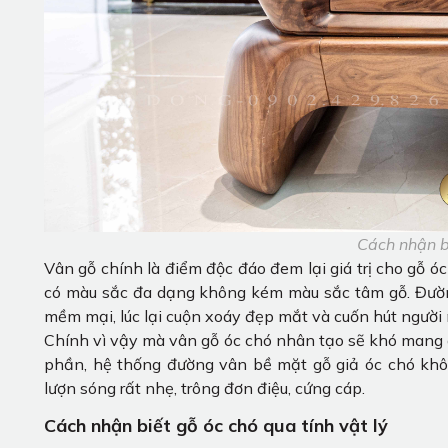
Cách nhận b
Vân gỗ chính là điểm độc đáo đem lại giá trị cho gỗ 
có màu sắc đa dạng không kém màu sắc tâm gỗ. Đường
mềm mại, lúc lại cuộn xoáy đẹp mắt và cuốn hút người 
Chính vì vậy mà vân gỗ óc chó nhân tạo sẽ khó mang đ
phần, hệ thống đường vân bề mặt gỗ giả óc chó khô
lượn sóng rất nhẹ, trông đơn điệu, cứng cáp.
Cách nhận biết gỗ óc chó qua tính vật lý