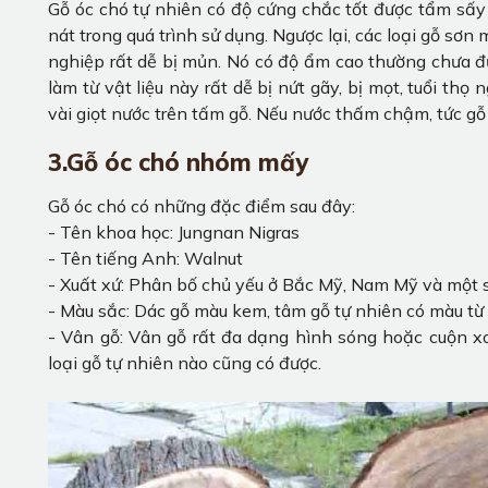
Gỗ óc chó tự nhiên có độ cứng chắc tốt được tẩm sấy
nát trong quá trình sử dụng. Ngược lại, các loại gỗ sơ
nghiệp rất dễ bị mủn. Nó có độ ẩm cao thường chưa đ
làm từ vật liệu này rất dễ bị nứt gãy, bị mọt, tuổi t
vài giọt nước trên tấm gỗ. Nếu nước thấm chậm, tức gỗ 
3.Gỗ óc chó nhóm mấy
Gỗ óc chó có những đặc điểm sau đây:
- Tên khoa học: Jungnan Nigras
- Tên tiếng Anh: Walnut
- Xuất xứ: Phân bố chủ yếu ở Bắc Mỹ, Nam Mỹ và một s
- Màu sắc: Dác gỗ màu kem, tâm gỗ tự nhiên có màu từ 
- Vân gỗ: Vân gỗ rất đa dạng hình sóng hoặc cuộn 
loại gỗ tự nhiên nào cũng có được.