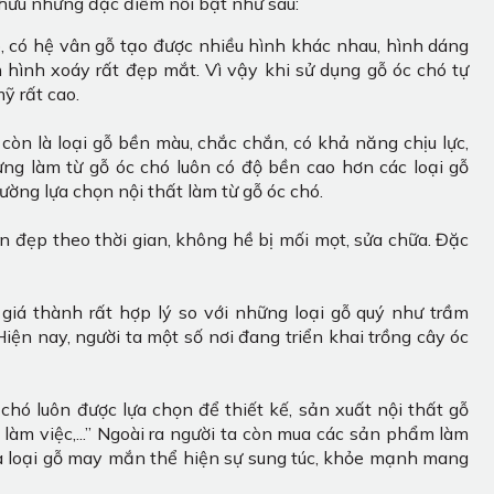
ở hữu những đặc điểm nổi bật như sau:
o, có hệ vân gỗ tạo được nhiều hình khác nhau, hình dáng
 hình xoáy rất đẹp mắt. Vì vậy khi sử dụng gỗ óc chó tự
ỹ rất cao.
òn là loại gỗ bền màu, chắc chắn, có khả năng chịu lực,
ng làm từ gỗ óc chó luôn có độ bền cao hơn các loại gỗ
hường lựa chọn nội thất làm từ gỗ óc chó.
n đẹp theo thời gian, không hề bị mối mọt, sửa chữa. Đặc
giá thành rất hợp lý so với những loại gỗ quý như trầm
Hiện nay, người ta một số nơi đang triển khai trồng cây óc
hó luôn được lựa chọn để thiết kế, sản xuất nội thất gỗ
n làm việc,...” Ngoài ra người ta còn mua các sản phẩm làm
là loại gỗ may mắn thể hiện sự sung túc, khỏe mạnh mang