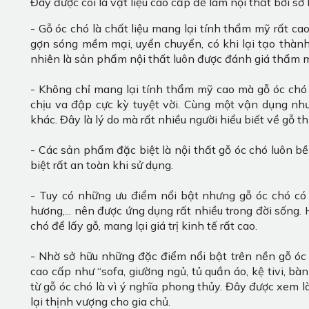
Đây được coi là vật liệu cao cấp để làm nội thất bởi s
- Gỗ óc chó là chất liệu mang lại tính thẩm mỹ rất ca
gợn sóng mềm mại, uyển chuyển, có khi lại tạo thành
nhiên là sản phẩm nội thất luôn được đánh giá thẩm m
- Không chỉ mang lại tính thẩm mỹ cao mà gỗ óc chó c
chịu va đập cực kỳ tuyệt vời. Cùng một vận dụng như
khác. Đây là lý do mà rất nhiều người hiểu biết về gỗ t
- Các sản phẩm đặc biệt là nội thất gỗ óc chó luôn bề
biệt rất an toàn khi sử dụng.
- Tuy có những ưu điểm nổi bật nhưng gỗ óc chó có 
hương,... nên được ứng dụng rất nhiều trong đời sống. 
chó để lấy gỗ, mang lại giá trị kinh tế rất cao.
- Nhờ sở hữu những đặc điểm nổi bật trên nền gỗ óc c
cao cấp như “sofa, giường ngủ, tủ quần áo, kệ tivi, bà
từ gỗ óc chó là vì ý nghĩa phong thủy. Đây được xem 
lại thịnh vượng cho gia chủ.