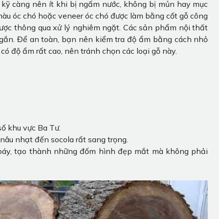
 kỹ càng nên ít khi bị ngấm nước, không bị mủn hay mục
n màu óc chó hoặc veneer óc chó được làm bằng cốt gỗ công
ược thông qua xử lý nghiêm ngặt. Các sản phẩm nội thất
họ ngắn. Để an toàn, bạn nên kiểm tra độ ẩm bằng cách nhỏ
có độ ẩm rất cao, nên tránh chọn các loại gỗ này.
ố khu vực Ba Tư.
nâu nhạt đến socola rất sang trọng.
xoáy, tạo thành những đốm hình đẹp mắt mà không phải