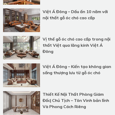
Fashionisto Thuận Nguyễn Trải
Nghiệm Showroom Gỗ Óc Chó
Triệu Đô tại TP.HCM
Việt Á Đông – Dấu ấn 10 năm với
nội thất gỗ óc chó cao cấp
Vị thế gỗ óc chó cao cấp trong nội
thất Việt qua lăng kính Việt Á
Đông
Việt Á Đông – Kiến tạo không gian
sống thượng lưu từ gỗ óc chó
Thiết Kế Nội Thất Phòng Giám