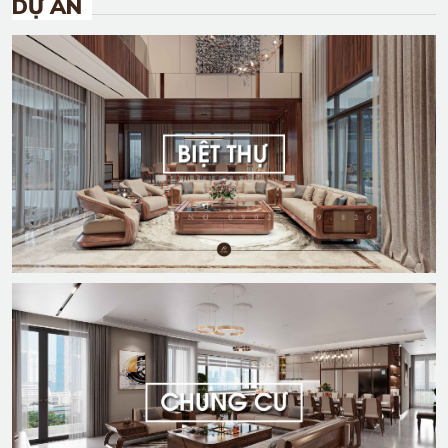
DỰ ÁN