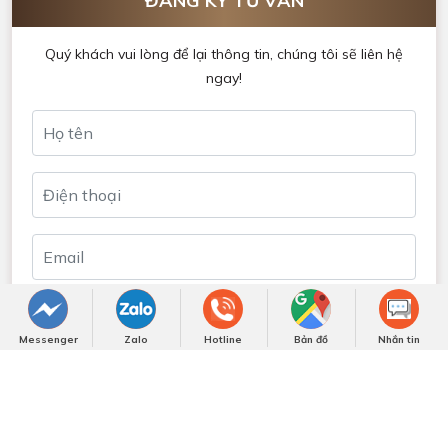
NHẬN BÁO GIÁ NGAY
Các tin khác
Messenger
Zalo
Hotline
Bản đồ
Nhắn tin
Fashionisto Thuận Nguyễn Trải Nghiệm Showroom Gỗ
Óc Chó Triệu Đô tại TP.HCM
Việt Á Đông – Dấu ấn 10 năm với nội thất gỗ óc chó