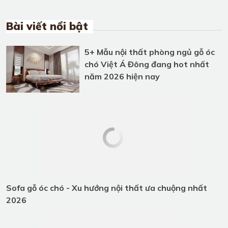
Đốc| Chủ Tịch – Tôn Vinh bản lĩnh
Và Phong Cách Riêng
Bài viết nổi bật
5+ Mẫu nội thất phòng ngủ gỗ óc
chó Việt Á Đông đang hot nhất
năm 2026 hiện nay
Sofa gỗ óc chó - Xu hướng nội thất
ưa chuộng nhất 2026
Tổng hợp những mẫu bàn ăn gỗ óc
chó cao cấp và hiện đại tại Việt Á
Đông