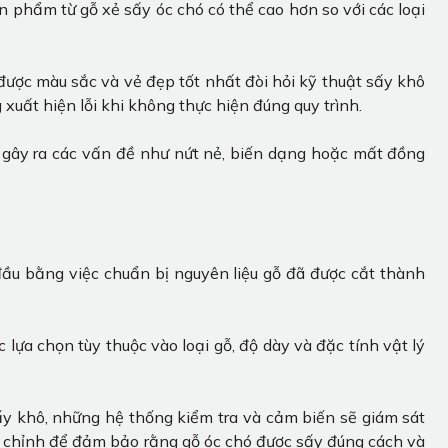
n phẩm từ gỗ xẻ sấy óc chó có thể cao hơn so với các loại
ược màu sắc và vẻ đẹp tốt nhất đòi hỏi kỹ thuật sấy khô
xuất hiện lỗi khi không thực hiện đúng quy trình.
 gây ra các vấn đề như nứt nẻ, biến dạng hoặc mất đồng
đầu bằng việc chuẩn bị nguyên liệu gỗ đã được cắt thành
lựa chọn tùy thuộc vào loại gỗ, độ dày và đặc tính vật lý
sấy khô, những hệ thống kiểm tra và cảm biến sẽ giám sát
ều chỉnh để đảm bảo rằng gỗ óc chó được sấy đúng cách và