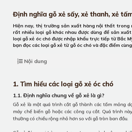
Định nghĩa gỗ xẻ sấy, xẻ thanh, xẻ tấ
Hiện nay, thị trường sản xuất hàng nội thất trong 
rất nhiều loại gỗ khác nhau được dùng để sản xuất
loại gỗ xẻ óc chó được nhập khẩu trực tiếp từ Bắc Mỹ
bạn đọc các loại gỗ xẻ từ gỗ óc chó và đặc điểm cùn
Nội dung
1. Tìm hiểu các loại gỗ xẻ óc chó
1.1. Định nghĩa chung về gỗ xẻ là gì?
Gỗ xẻ là một quá trình cắt gỗ thành các tấm mỏng d
máy chế biến gỗ hoặc các công cụ cắt. Quá trình nà
thường có chiều rộng nhỏ hơn so với gỗ tròn ban đầu.