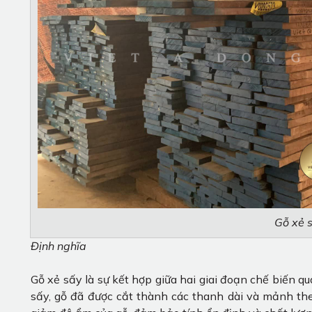
Gỗ xẻ 
Định nghĩa
Gỗ xẻ sấy là sự kết hợp giữa hai giai đoạn chế biến qu
sấy, gỗ đã được cắt thành các thanh dài và mảnh the