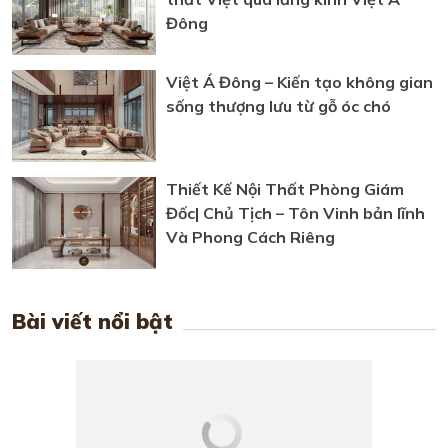
Đông
Việt Á Đông – Kiến tạo không gian
sống thượng lưu từ gỗ óc chó
Thiết Kế Nội Thất Phòng Giám
Đốc| Chủ Tịch – Tôn Vinh bản lĩnh
Và Phong Cách Riêng
Bài viết nổi bật
5+ Mẫu nội thất phòng ngủ gỗ óc
chó Việt Á Đông đang hot nhất
năm 2026 hiện nay