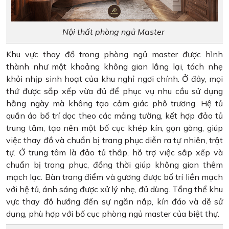
Nội thất phòng ngủ Master
Khu vực thay đồ trong phòng ngủ master được hình
thành như một khoảng không gian lắng lại, tách nhẹ
khỏi nhịp sinh hoạt của khu nghỉ ngơi chính. Ở đây, mọi
thứ được sắp xếp vừa đủ để phục vụ nhu cầu sử dụng
hằng ngày mà không tạo cảm giác phô trương. Hệ tủ
quần áo bố trí dọc theo các mảng tường, kết hợp đảo tủ
trung tâm, tạo nên một bố cục khép kín, gọn gàng, giúp
việc thay đồ và chuẩn bị trang phục diễn ra tự nhiên, trật
tự. Ở trung tâm là đảo tủ thấp, hỗ trợ việc sắp xếp và
chuẩn bị trang phục, đồng thời giúp không gian thêm
mạch lạc. Bàn trang điểm và gương được bố trí liền mạch
với hệ tủ, ánh sáng được xử lý nhẹ, đủ dùng. Tổng thể khu
vực thay đồ hướng đến sự ngăn nắp, kín đáo và dễ sử
dụng, phù hợp với bố cục phòng ngủ master của biệt thự.