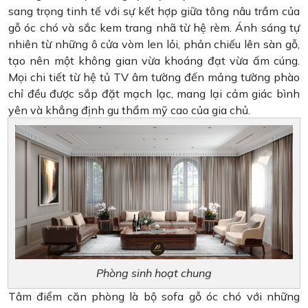
sang trọng tinh tế với sự kết hợp giữa tông nâu trầm của
gỗ óc chó và sắc kem trang nhã từ hệ rèm. Ánh sáng tự
nhiên từ những ô cửa vòm len lỏi, phản chiếu lên sàn gỗ,
tạo nên một không gian vừa khoáng đạt vừa ấm cúng.
Mọi chi tiết từ hệ tủ TV âm tường đến mảng tường phào
chỉ đều được sắp đặt mạch lạc, mang lại cảm giác bình
yên và khẳng định gu thẩm mỹ cao của gia chủ.
Phòng sinh hoạt chung
Tâm điểm căn phòng là bộ sofa gỗ óc chó với những