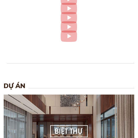
DỰ ÁN