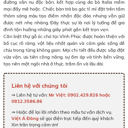
đường vân nu độc bản, kết hợp cùng da bò Italia mềm
mại đầy mê hoặc. Chiếc bàn trà bo góc tỉ mỉ đặt trên tấm
thảm sáng màu tạo điểm nhấn độc đáo nhưng vẫn giữ
được nét nhẹ nhàng. Đây thực sự là nơi lý tưởng để gia
đình tận hưởng những giây phút gắn kết trọn vẹn.
Căn biệt thự gỗ óc chó tại Vĩnh Phúc được hoàn thiện với
bố cục rõ ràng, vật liệu nhất quán và cảm giác sống dễ
chịu trong từng không gian. Mọi chi tiết đều được sắp đặt
vừa vặn, ưu tiên công năng, sự ấm áp và tính bền vững,
tạo nên một ngôi nhà ở thực, trầm ổn và lâu dài.
Liên hệ với chúng tôi
⇒ Liên hệ tư vấn:
Mr Việt: 0902.429.826 hoặc
0812.3586.86
⇒ Hoặc để lại lời nhắn theo mẫu tư vấn dịch vụ,
Việt Á Đông
sẽ gọi điện trực tiếp đến quý khách.
Xin trân trọng cảm ơn!