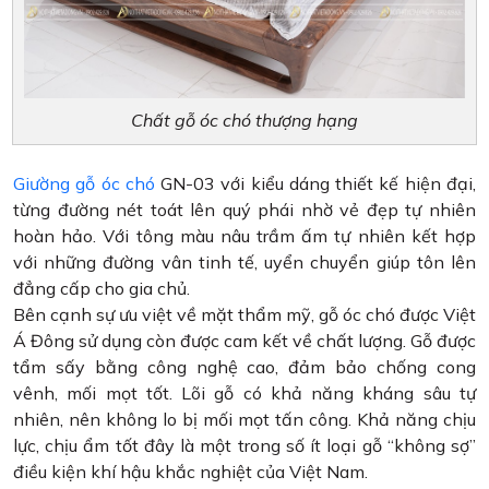
Chất gỗ óc chó thượng hạng
Giường gỗ óc chó
GN-03 với kiểu dáng thiết kế hiện đại,
từng đường nét toát lên quý phái nhờ vẻ đẹp tự nhiên
hoàn hảo. Với tông màu nâu trầm ấm tự nhiên kết hợp
với những đường vân tinh tế, uyển chuyển giúp tôn lên
đẳng cấp cho gia chủ.
Bên cạnh sự ưu việt về mặt thẩm mỹ, gỗ óc chó được Việt
Á Đông sử dụng còn được cam kết về chất lượng. Gỗ được
tẩm sấy bằng công nghệ cao, đảm bảo chống cong
vênh, mối mọt tốt. Lõi gỗ có khả năng kháng sâu tự
nhiên, nên không lo bị mối mọt tấn công. Khả năng chịu
lực, chịu ẩm tốt đây là một trong số ít loại gỗ “không sợ”
điều kiện khí hậu khắc nghiệt của Việt Nam.