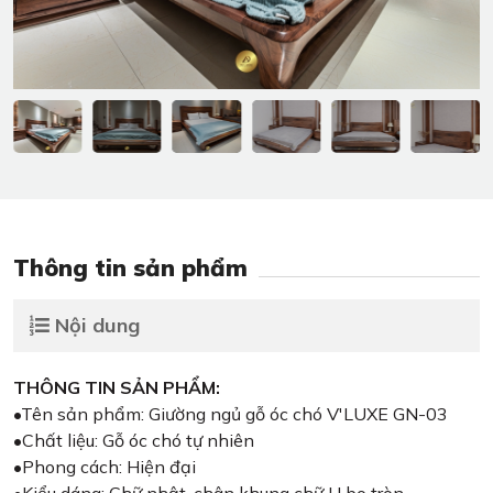
Thông tin sản phẩm
Nội dung
THÔNG TIN SẢN PHẨM:
•Tên sản phẩm: Giường ngủ gỗ óc chó V'LUXE GN-03
•Chất liệu: Gỗ óc chó tự nhiên
•Phong cách: Hiện đại
•Kiểu dáng: Chữ nhật, chân khung chữ U bo tròn