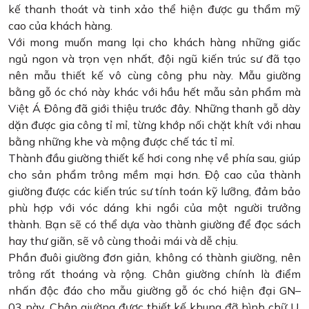
kế thanh thoát và tinh xảo thể hiện được gu thẩm mỹ
cao của khách hàng.
Với mong muốn mang lại cho khách hàng những giấc
ngủ ngon và trọn vẹn nhất, đội ngũ kiến trúc sư đã tạo
nên mẫu thiết kế vô cùng công phu này. Mẫu giường
bằng gỗ óc chó này khác với hầu hết mẫu sản phẩm mà
Việt Á Đông đã giới thiệu trước đây. Những thanh gỗ dày
dặn được gia công tỉ mỉ, từng khớp nối chặt khít với nhau
bằng những khe và mộng được chế tác tỉ mỉ.
Thành đầu giường thiết kế hơi cong nhẹ về phía sau, giúp
cho sản phẩm trông mềm mại hơn. Độ cao của thành
giường được các kiến trúc sư tính toán kỹ lưỡng, đảm bảo
phù hợp với vóc dáng khi ngồi của một người trưởng
thành. Bạn sẽ có thể dựa vào thành giường để đọc sách
hay thư giãn, sẽ vô cùng thoải mái và dễ chịu.
Phần đuôi giường đơn giản, không có thành giường, nên
trông rất thoáng và rộng. Chân giường chính là điểm
nhấn độc đáo cho mẫu giường gỗ óc chó hiện đại GN–
03 này. Chân giường được thiết kế khung đỡ hình chữ U,