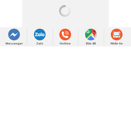
thất Việt qua lăng kính Việt Á
Đông
Việt Á Đông – Kiến tạo không gian
sống thượng lưu từ gỗ óc chó
Messenger
Zalo
Hotline
Bản đồ
Nhắn tin
Thiết Kế Nội Thất Phòng Giám
Đốc| Chủ Tịch – Tôn Vinh bản lĩnh
Và Phong Cách Riêng
Bài viết nổi bật