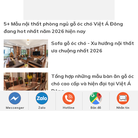
Sofa gỗ óc chó - Xu hướng nội thất
ưa chuộng nhất 2026
Tổng hợp những mẫu bàn ăn gỗ óc
chó cao cấp và hiện đại tại Việt Á
Đông
Giường ngủ gỗ óc chó tự nhiên cho
phòng ngủ thêm cuốn hút
Messenger
Zalo
Hotline
Bản đồ
Nhắn tin
ĐĂNG KÝ TƯ VẤN
Quý khách vui lòng để lại thông tin, chúng tôi sẽ liên hệ