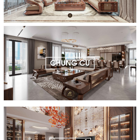
DỰ ÁN