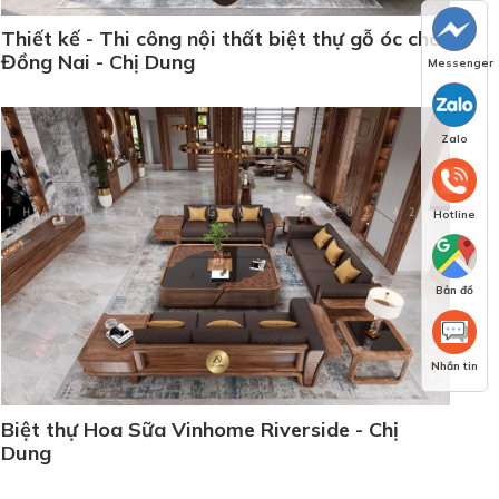
Thiết kế - Thi công nội thất biệt thự gỗ óc chó
Đồng Nai - Chị Dung
Messenger
Zalo
Hotline
Bản đồ
Nhắn tin
Biệt thự Hoa Sữa Vinhome Riverside - Chị
Dung