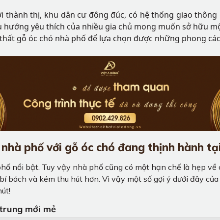
i thành thị, khu dân cư đông đúc, có hệ thống giao thông p
u hướng yêu thích của nhiều gia chủ mong muốn sở hữu một
nội thất gỗ óc chó nhà phố để lựa chọn được những phong cá
 nhà phố với gỗ óc chó đang thịnh hành tạ
hố nổi bật. Tuy vậy nhà phố cũng có một hạn chế là hẹp về c
á bí bách và kém thu hút hơn. Vì vậy một số gợi ý dưới đây c
hút!
ẻ trung mới mẻ