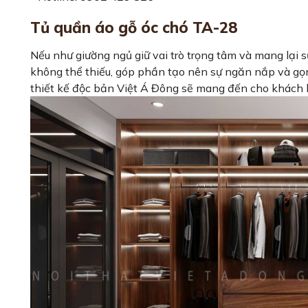
Tủ quần áo gỗ óc chó TA-28
Nếu như giường ngủ giữ vai trò trọng tâm và mang lại sự
không thể thiếu, góp phần tạo nên sự ngăn nắp và g
thiết kế độc bản Việt Á Đông sẽ mang đến cho khách