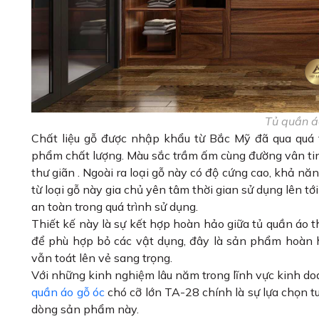
Tủ quần á
Chất liệu gỗ được nhập khẩu từ Bắc Mỹ đã qua quá 
phẩm chất lượng. Màu sắc trầm ấm cùng đường vân ti
thư giãn . Ngoài ra loại gỗ này có độ cứng cao, khả năn
từ loại gỗ này gia chủ yên tâm thời gian sử dụng lên t
an toàn trong quá trình sử dụng.
Thiết kế này là sự kết hợp hoàn hảo giữa tủ quần áo thô
để phù hợp bỏ các vật dụng, đây là sản phẩm hoàn h
vẫn toát lên vẻ sang trọng.
Với những kinh nghiệm lâu năm trong lĩnh vực kinh do
quần áo gỗ óc
chó cỡ lớn TA-28 chính là sự lựa chọn tu
dòng sản phẩm này.