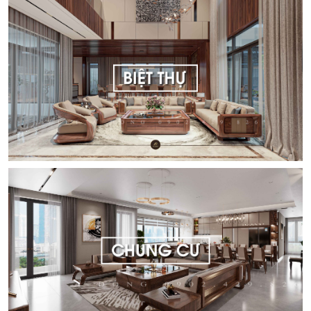
DỰ ÁN