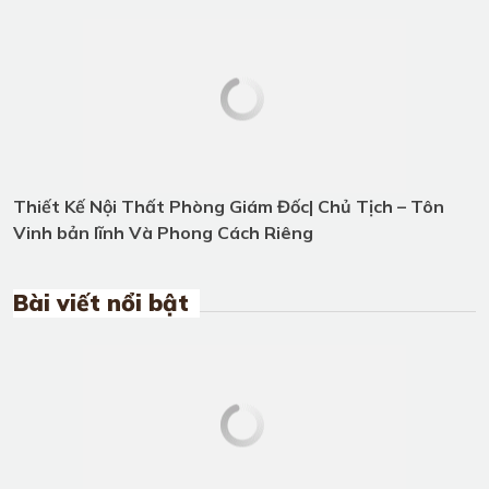
Bài viết nổi bật
5+ Mẫu nội thất phòng ngủ gỗ óc
chó Việt Á Đông đang hot nhất
năm 2026 hiện nay
Sofa gỗ óc chó - Xu hướng nội thất
ưa chuộng nhất 2026
Tổng hợp những mẫu bàn ăn gỗ óc
chó cao cấp và hiện đại tại Việt Á
Đông
Giường ngủ gỗ óc chó tự nhiên cho
phòng ngủ thêm cuốn hút