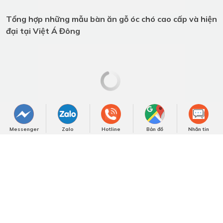
NHẬN BÁO GIÁ NGAY
Các tin khác
Messenger
Zalo
Hotline
Bản đồ
Nhắn tin
Fashionisto Thuận Nguyễn Trải Nghiệm Showroom Gỗ
Óc Chó Triệu Đô tại TP.HCM
Việt Á Đông – Dấu ấn 10 năm với nội thất gỗ óc chó
cao cấp
Vị thế gỗ óc chó cao cấp trong nội thất Việt qua lăng
kính Việt Á Đông