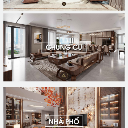
DỰ ÁN