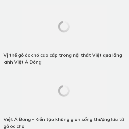
Việt Á Đông – Dấu ấn 10 năm với
nội thất gỗ óc chó cao cấp
Vị thế gỗ óc chó cao cấp trong nội
thất Việt qua lăng kính Việt Á
Đông
Việt Á Đông – Kiến tạo không gian
sống thượng lưu từ gỗ óc chó
Thiết Kế Nội Thất Phòng Giám
Đốc| Chủ Tịch – Tôn Vinh bản lĩnh
Và Phong Cách Riêng