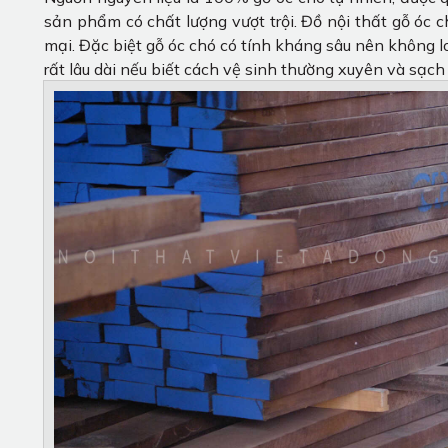
sản phẩm có chất lượng vượt trội. Đồ nội thất gỗ óc
mại. Đặc biệt gỗ óc chó có tính kháng sâu nên không lo
rất lâu dài nếu biết cách vệ sinh thường xuyên và sạch 