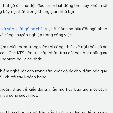
thất gỗ óc chó độc đáo, cuốn hút đồng thời quý khách sẽ
ưng bày nội thất trong không gian nhà bạn.
g và sản xuất gỗ óc chó
. Việt Á Đông sở hữu đội ngũ nhân
vô cùng chuyên nghiệp trong công việc.
iệm nhiều năm trong việc thi công, thiết kế nội thất gỗ óc
ao. Các KTS liên tục cập nhật, trau dồi học hỏi những xu
 nghiệm hài lòng nhất.
ghiệm nghề rất cao trong sản xuất gỗ óc chó, đảm bảo quy
u khi tới tay khách hàng.
 khoăn, thắc về kiểu dáng, mẫu mã hay báo giá một cách
n và sáng suốt nhất.
qua khâu chọn lọc và tẩm sấy 1 cách kỹ lưỡng để tạo nên