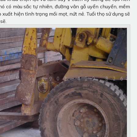
 chó có màu sắc tự nhiên, đường vân gỗ uyển chuyển, mềm
 xuất hiện tình trạng mối mọt, nứt nẻ. Tuổi thọ sử dụng sẽ
sẽ.