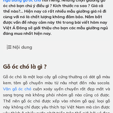
óc chó bạn chú ý điều gì ? Kích thước ra sao ? Giá cả
thế nào?... Hiện nay có rất nhiều mẫu giường giá rẻ đi
cùng với nó là chất lượng không đảm bảo. Nắm bắt
được vấn đề nhạy cảm này thì trong bài viết hôm nay
Việt Á Đông sẽ giới thiệu cho bạn các mẫu giường ngủ
đáng mua nhất hiện nay.
Nội dung
Gỗ óc chó là gì ?
Gỗ óc chó là một loại cây gỗ cứng thường có dát gỗ màu
kem, tâm gỗ chuyển màu từ nâu nhạt đến nâu socola.
Vân gỗ óc chó
cuộn xoáy uyển chuyển rất đẹp mắt và
sang trọng mà không phải nhóm gỗ nào cũng có được.
Thế nên gỗ óc chó được xếp vào nhóm gỗ quý, loại gỗ
này không chỉ được yêu thích tại Việt Nam mà còn được
yêu thích ở nhiều nước phát triển trên thế giới bởi vẻ đẹp