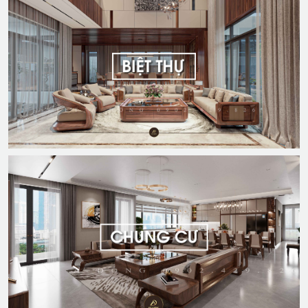
DỰ ÁN