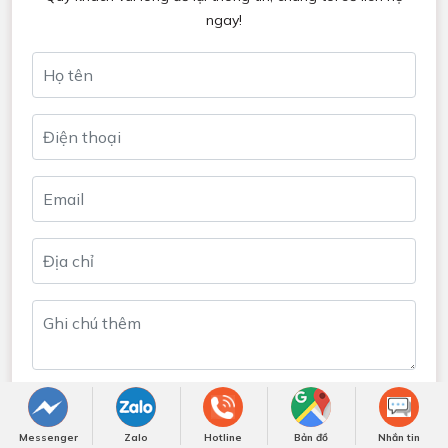
NHẬN BÁO GIÁ NGAY
Các tin khác
Fashionisto Thuận Nguyễn Trải Nghiệm Showroom Gỗ
Óc Chó Triệu Đô tại TP.HCM
Việt Á Đông – Dấu ấn 10 năm với nội thất gỗ óc chó
cao cấp
Vị thế gỗ óc chó cao cấp trong nội thất Việt qua lăng
Messenger
Zalo
Hotline
Bản đồ
Nhắn tin