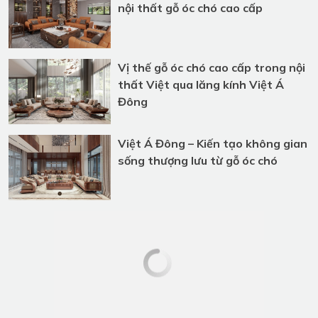
Triệu Đô tại TP.HCM
Việt Á Đông – Dấu ấn 10 năm với
nội thất gỗ óc chó cao cấp
Vị thế gỗ óc chó cao cấp trong nội
thất Việt qua lăng kính Việt Á
Đông
Việt Á Đông – Kiến tạo không gian
sống thượng lưu từ gỗ óc chó
Thiết Kế Nội Thất Phòng Giám
Đốc| Chủ Tịch – Tôn Vinh bản lĩnh
Và Phong Cách Riêng