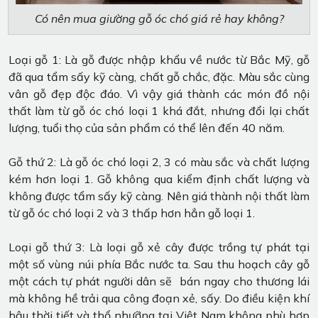
Có nên mua giường gỗ óc chó giá rẻ hay không?
Loại gỗ 1: Là gỗ được nhập khẩu về nước từ Bắc Mỹ, gỗ
đã qua tẩm sấy kỹ càng, chất gỗ chắc, đặc. Màu sắc cùng
vân gỗ đẹp độc đáo. Vì vậy giá thành các món đồ nội
thất làm từ gỗ óc chó loại 1 khá đắt, nhưng đổi lại chất
lượng, tuổi thọ của sản phẩm có thể lên đến 40 năm.
Gỗ thứ 2: Là gỗ óc chó loại 2, 3 có màu sắc và chất lượng
kém hơn loại 1. Gỗ không qua kiểm định chất lượng và
không được tẩm sấy kỹ càng. Nên giá thành nội thất làm
từ gỗ óc chó loại 2 và 3 thấp hơn hẳn gỗ loại 1.
Loại gỗ thứ 3: Là loại gỗ xẻ cây được trồng tự phát tại
một số vùng núi phía Bắc nước ta. Sau thu hoạch cây gỗ
một cách tự phát người dân sẽ bán ngay cho thương lái
mà không hề trải qua công đoạn xẻ, sấy. Do điều kiện khí
hậu thời tiết và thổ nhưỡng tại Việt Nam không phù hợp