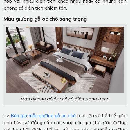
hợp với nhiều diện tích khác nhau ngay cả những căn
phòng có diện tích khiêm tốn.
Mẫu giường gỗ óc chó sang trọng
Mẫu giường gỗ óc chó cổ điển, sang trọng
=>
Báo giá mẫu giường gỗ óc chó
toát lên vẻ bề thế giúp
phô bày sự, đẳng cấp cao sang của gia chủ. Các đường
nét họa tiết được chế tác rất tinh xảo của mẫu giường