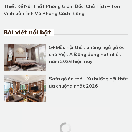
Bài viết nổi bật
5+ Mẫu nội thất phòng ngủ gỗ óc
chó Việt Á Đông đang hot nhất
năm 2026 hiện nay
Sofa gỗ óc chó - Xu hướng nội thất
ưa chuộng nhất 2026
Tổng hợp những mẫu bàn ăn gỗ óc
chó cao cấp và hiện đại tại Việt Á
Đông
Giường ngủ gỗ óc chó tự nhiên cho