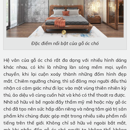
Đặc điểm nổi bật của gỗ óc chó
Hệ vân của gỗ óc chó rất đa dạng với nhiều hình dáng
khác nhau, có khi là những làn sóng mềm mại, uyển
chuyển, khi lại cuộn xoáy thành những đốm hình đẹp
mắt. Chiêm ngưỡng chúng, thì số đông mọi người đều thú
nhận có cảm giác như đi lạc vào một vùng thiên nhiên kỳ
thú, ảo diệu vô cùng cuốn hút và khó có thể thoát ra được.
Nhờ sở hữu vẻ bề ngoài đầy thẩm mỹ mê hoặc này gỗ óc
chó đã tạo nên sức hấp dẫn riêng và nâng tầm giá trị sản
phẩm khi chúng được góp mặt trong nhiều siêu phẩm nổi
tiếng trên thế giới. Không chỉ sở hữu vẻ ngoài bắt mắt,
mà khi nhắc đến gỗ óc chó người ta không thể không