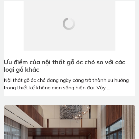
Khám phá : nội thất ô tô sử dụng gỗ óc chó
cao cấp
Trong vài năm gần đây, việc sử dụng gỗ óc chó trong nội
thất ô tô đã trở thành xu hướng ...