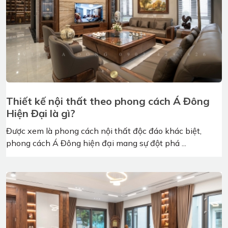
Những ưu điểm khi lựa chọn nội thất gỗ óc
chó Việt Á Đông
Gỗ óc chó, với những đường vân gỗ tự nhiên đẹp mắt và
độ bền vượt trội. Từ lâu, loại gỗ ...