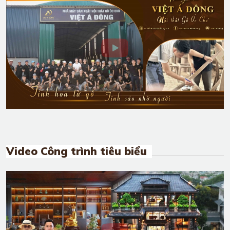
Nhà ống tân cổ điển 3 tầng siêu đẹp
Hiện nay nhà ống là một trong những loại hình nhà ở
được lựa chọn phổ biến tại các thành phố. ...
1
2
3
4
5
6
Nội thất Việt Á Đông