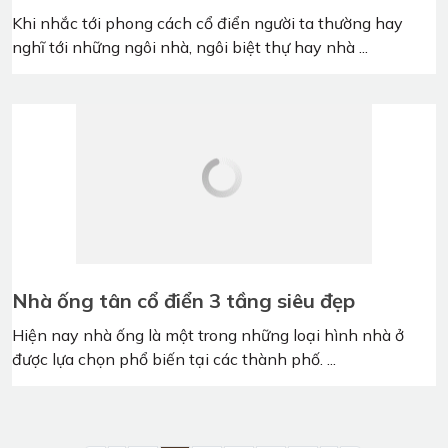
Gỗ óc chó thuộc nhóm mấy? Đặc điểm của
gỗ óc chó
Với vẻ đẹp tự nhiên tinh tế và sang trọng, nội thất gỗ óc
chó được rất nhiều gia chủ lựa ...