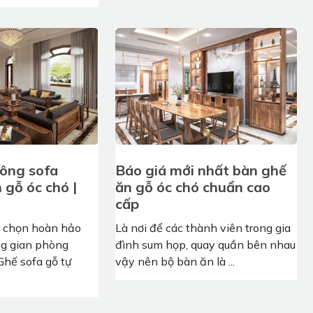
công sofa
Báo giá mới nhất bàn ghế
 gỗ óc chó |
ăn gỗ óc chó chuẩn cao
cấp
ựa chọn hoàn hảo
Là nơi để các thành viên trong gia
g gian phòng
đình sum họp, quay quần bên nhau
Ghế sofa gỗ tự
vậy nên bộ bàn ăn là ...