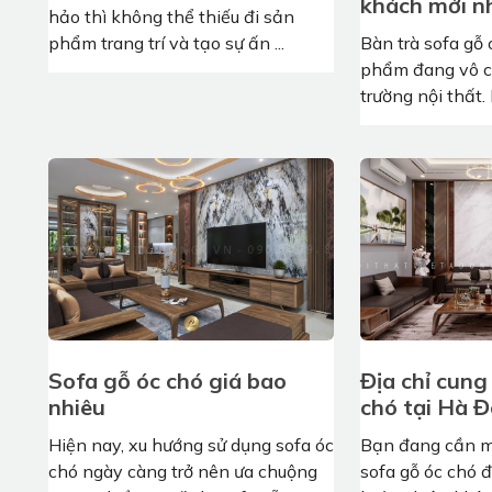
khách mới n
hảo thì không thể thiếu đi sản
phẩm trang trí và tạo sự ấn ...
Bàn trà sofa gỗ 
phẩm đang vô cù
trường nội thất. 
Sofa gỗ óc chó giá bao
Địa chỉ cung
nhiêu
chó tại Hà 
Hiện nay, xu hướng sử dụng sofa óc
Bạn đang cần m
chó ngày càng trở nên ưa chuộng
sofa gỗ óc chó đ