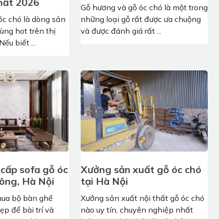
hất 2026
Gỗ hương và gỗ óc chó là một trong
óc chó là dòng sản
những loại gỗ rất được ưa chuộng
ng hot trên thị
và được đánh giá rất ...
Nếu biết ...
 cấp sofa gỗ óc
Xưởng sản xuất gỗ óc chó
Đông, Hà Nội
tại Hà Nội
ua bộ bàn ghế
Xưởng sản xuất nội thất gỗ óc chó
ẹp để bài trí và
nào uy tín, chuyên nghiệp nhất