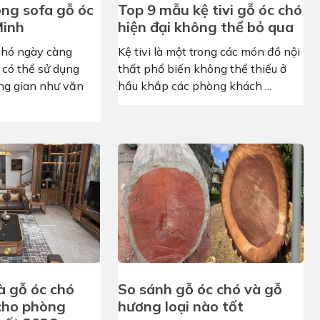
công sofa gỗ óc
Top 9 mẫu kệ tivi gỗ óc chó
Minh
hiện đại không thể bỏ qua
chó ngày càng
Kệ tivi là một trong các món đồ nội
 có thể sử dụng
thất phổ biến không thể thiếu ở
ng gian như văn
hầu khắp các phòng khách ...
à gỗ óc chó
So sánh gỗ óc chó và gỗ
 cho phòng
hương loại nào tốt