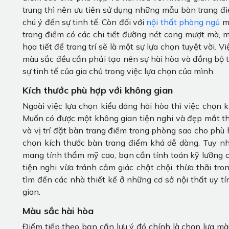
trung thì nên ưu tiên sử dụng những mẫu bàn trang 
chú ý đến sự tinh tế. Còn đối với
nội thất phòng ngủ
ma
trang điểm có các chi tiết đường nét cong mượt mà, 
họa tiết để trang trí sẽ là một sự lựa chọn tuyệt vời.
màu sắc đều cần phải tạo nên sự hài hòa và đồng bộ t
sự tinh tế của gia chủ trong việc lựa chọn của mình.
Kích thước phù hợp với không gian
Ngoài việc lựa chọn kiểu dáng hài hòa thì việc chọn 
Muốn có được một không gian tiện nghi và đẹp mắt thì
và vị trí đặt bàn trang điểm trong phòng sao cho phù h
chọn kích thước bàn trang điểm khá dễ dàng. Tuy nh
mang tính thẩm mỹ cao, bạn cần tính toán kỹ lưỡng c
tiện nghi vừa tránh cảm giác chật chội, thừa thãi t
tìm đến các nhà thiết kế ở những cơ sở nội thất uy 
gian.
Màu sắc hài hòa
Điểm tiếp theo bạn cần lưu ý đó chính là chọn lựa mà