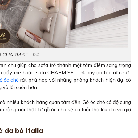
hó CHARM SF - 04
hỉn chu giúp cho sofa trở thành một tâm điểm sang trọng
p đầy mê hoặc, sofa CHARM SF - 04 này đã tạo nên sức
gỗ óc chó
rất phù hợp với những phòng khách hiện đại có
g và lôi cuốn hơn.
 mà nhiều khách hàng quan tâm đến. Gỗ óc chó có độ cứng
rằng nội thất từ gỗ óc chó sẽ có tuổi thọ lâu dài và giữ
 da bò Italia