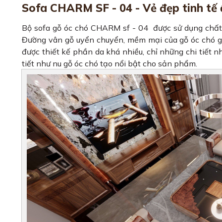
Sofa CHARM SF - 04 - Vẻ đẹp tinh tế
Bộ sofa gỗ óc chó CHARM sf - 04 được sử dụng chất l
Đường vân gỗ uyển chuyển, mềm mại của gỗ óc chó giú
được thiết kế phần da khá nhiều, chỉ những chi tiết 
tiết như nu gỗ óc chó tạo nổi bật cho sản phẩm.