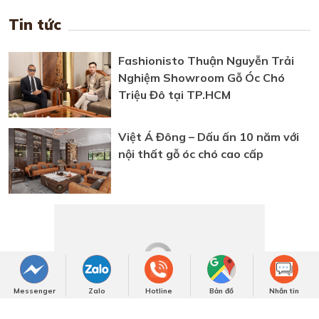
Tin tức
Fashionisto Thuận Nguyễn Trải
Nghiệm Showroom Gỗ Óc Chó
Triệu Đô tại TP.HCM
Việt Á Đông – Dấu ấn 10 năm với
nội thất gỗ óc chó cao cấp
Vị thế gỗ óc chó cao cấp trong nội
thất Việt qua lăng kính Việt Á
Messenger
Zalo
Hotline
Bản đồ
Nhắn tin
Đông