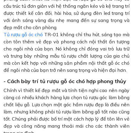
cấu trúc tủ đơn giản với hệ thống ngăn kéo và kệ trang trí
được thiết kế cân đối, hài hòa, sử dụng đèn led trang trí
với ánh sáng vàng dịu nhẹ mang đến sự sang trọng và
đẹp mắt cho căn phòng.
Tủ rượu gỗ óc chó
TR-01 không chỉ thu hút, sáng tạo mà
còn tôn thêm vẻ đẹp và phong cách nội thất ấn tượng
cho ngôi nhà của bạn. Nó không chỉ đóng vai trò lưu trữ
và trưng bày những mẫu tủ rượu chất lượng của gia chủ
mà còn kết hợp với những sản phẩm nội thất gỗ óc chó
để ngôi nhà của bạn trở nên sang trọng và hiện đại hơn.
- Cách bày trí tủ rượu gỗ óc chó hợp phong thủy
Chính vì thiết kế đẹp mắt và tính tiện nghi cao nên ngày
càng có nhiều khách hàng lựa chọn tủ rượu góc làm bằng
chất liệu gỗ. Lựa chọn một góc hầm rượu đẹp là điều nên
làm, nhưng không phải tủ rượu làm bằng gỗ tốt nào cũng
tốt. Chúng phải được bố trí một cách hợp lý để tôn lên vẻ
đẹp và công năng mang thoải mái cho các thành viên
trong gia đình.