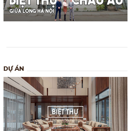
DỰ ÁN