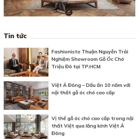
Tin tức
Fashionisto Thuận Nguyễn Trải
Nghiệm Showroom Gỗ Óc Chó
Triệu Đô tại TP.HCM
Việt Á Đông – Dấu ấn 10 năm với
nội thất gỗ óc chó cao cấp