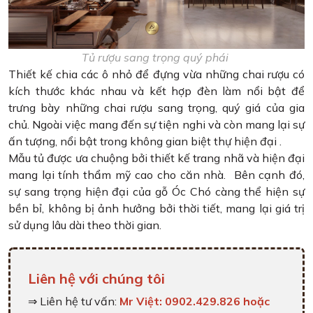
Tủ rượu sang trọng quý phái
Thiết kế chia các ô nhỏ để đựng vừa những chai rượu có
kích thước khác nhau và kết hợp đèn làm nổi bật để
trưng bày những chai rượu sang trọng, quý giá của gia
chủ. Ngoài việc mang đến sự tiện nghi và còn mang lại sự
ấn tượng, nổi bật trong không gian biệt thự hiện đại .
Mẫu tủ được ưa chuộng bởi thiết kế trang nhã và hiện đại
mang lại tính thẩm mỹ cao cho căn nhà. Bên cạnh đó,
sự sang trọng hiện đại của gỗ Óc Chó càng thể hiện sự
bền bỉ, không bị ảnh hưởng bởi thời tiết, mang lại giá trị
sử dụng lâu dài theo thời gian.
Liên hệ với chúng tôi
⇒ Liên hệ tư vấn:
Mr Việt: 0902.429.826 hoặc