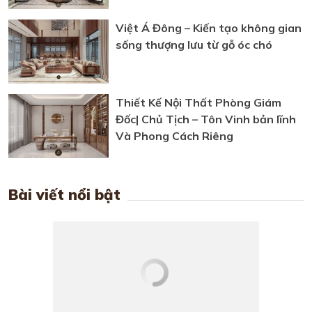
Vị thế gỗ óc chó cao cấp trong nội
thất Việt qua lăng kính Việt Á
Đông
Việt Á Đông – Kiến tạo không gian
sống thượng lưu từ gỗ óc chó
Thiết Kế Nội Thất Phòng Giám
Đốc| Chủ Tịch – Tôn Vinh bản lĩnh
Và Phong Cách Riêng
Bài viết nổi bật
5+ Mẫu nội thất phòng ngủ gỗ óc
chó Việt Á Đông đang hot nhất