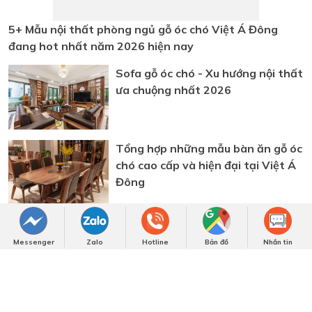
năm 2026 hiện nay
Sofa gỗ óc chó - Xu hướng nội thất
ưa chuộng nhất 2026
Tổng hợp những mẫu bàn ăn gỗ óc
chó cao cấp và hiện đại tại Việt Á
Đông
Giường ngủ gỗ óc chó tự nhiên cho
phòng ngủ thêm cuốn hút
Messenger
Zalo
Hotline
Bản đồ
Nhắn tin
ĐĂNG KÝ TƯ VẤN