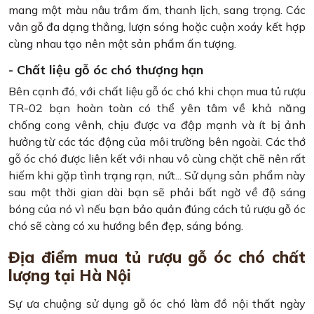
mang một màu nâu trầm ấm, thanh lịch, sang trọng. Các
vân gỗ đa dạng thẳng, lượn sóng hoặc cuộn xoáy kết hợp
cùng nhau tạo nên một sản phẩm ấn tượng.
- Chất liệu gỗ óc chó thượng hạn
Bên cạnh đó, với chất liệu gỗ óc chó khi chọn mua tủ rượu
TR-02 bạn hoàn toàn có thể yên tâm về khả năng
chống cong vênh, chịu được va đập mạnh và ít bị ảnh
hưởng từ các tác động của môi trường bên ngoài. Các thớ
gỗ óc chó được liên kết với nhau vô cùng chặt chẽ nên rất
hiếm khi gặp tình trạng rạn, nứt... Sử dụng sản phẩm này
sau một thời gian dài bạn sẽ phải bất ngờ về độ sáng
bóng của nó vì nếu bạn bảo quản đúng cách tủ rượu gỗ óc
chó sẽ càng có xu hướng bền đẹp, sáng bóng.
Địa điểm mua tủ rượu gỗ óc chó chất
lượng tại Hà Nội
Sự ưa chuộng sử dụng gỗ óc chó làm đồ nội thất ngày