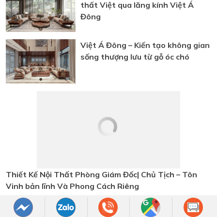
thất Việt qua lăng kính Việt Á
Đông
Việt Á Đông – Kiến tạo không gian
sống thượng lưu từ gỗ óc chó
Thiết Kế Nội Thất Phòng Giám
Đốc| Chủ Tịch – Tôn Vinh bản lĩnh
Và Phong Cách Riêng
Bài viết nổi bật
5+ Mẫu nội thất phòng ngủ gỗ óc
chó Việt Á Đông đang hot nhất
năm 2026 hiện nay