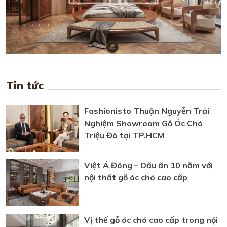
Tin tức
Fashionisto Thuận Nguyễn Trải
Nghiệm Showroom Gỗ Óc Chó
Triệu Đô tại TP.HCM
Việt Á Đông – Dấu ấn 10 năm với
nội thất gỗ óc chó cao cấp
Vị thế gỗ óc chó cao cấp trong nội