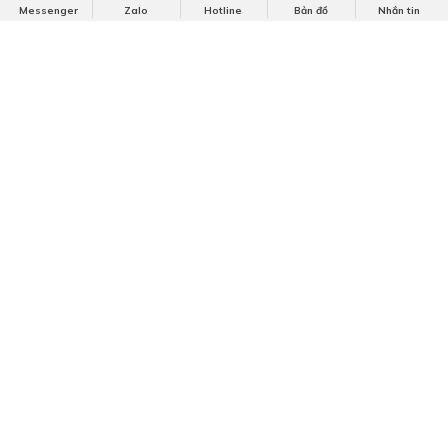
Messenger
Zalo
Hotline
Bản đồ
Nhắn tin
Sofa gỗ óc chó - Xu hướng nội thất
ưa chuộng nhất 2026
Tổng hợp những mẫu bàn ăn gỗ óc chó cao cấp và hiện
đại tại Việt Á Đông
Giường ngủ gỗ óc chó tự nhiên cho
phòng ngủ thêm cuốn hút