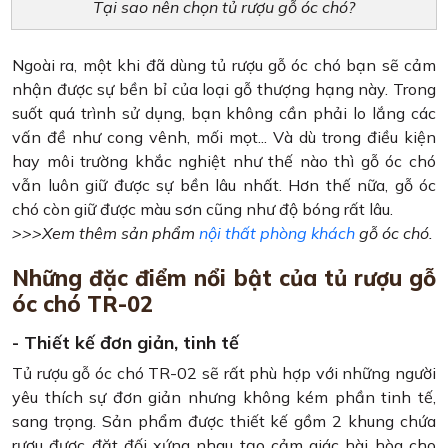
Tại sao nên chọn tủ rượu gỗ óc chó?
Ngoài ra, một khi đã dùng tủ rượu gỗ óc chó bạn sẽ cảm
nhận được sự bền bỉ của loại gỗ thượng hạng này. Trong
suốt quá trình sử dụng, bạn không cần phải lo lắng các
vấn đề như cong vênh, mối mọt... Và dù trong điều kiện
hay môi trường khắc nghiệt như thế nào thì gỗ óc chó
vẫn luôn giữ được sự bền lâu nhất. Hơn thế nữa, gỗ óc
chó còn giữ được màu sơn cũng như độ bóng rất lâu.
>>>Xem thêm sản phẩm
nội thất phòng khách
gỗ óc chó.
Những đặc điểm nổi bật của tủ rượu gỗ
óc chó TR-02
- Thiết kế đơn giản, tinh tế
Tủ rượu gỗ óc chó TR-02 sẽ rất phù hợp với những người
yêu thích sự đơn giản nhưng không kém phần tinh tế,
sang trọng. Sản phẩm được thiết kế gồm 2 khung chứa
rượu được đặt đối xứng nhau tạo cảm giác hài hòa cho